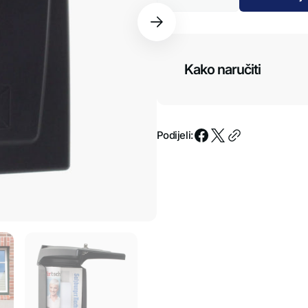
ri za oružje
uredski
količinu
količinu
ormari
za
za
Vatrootporne
Poštanski
Poštanski
sandučić
sandučić
kutije
lo
Posta,
Posta,
Dodatna
crni
crni
Kako naručiti
oprema
Podijeli: