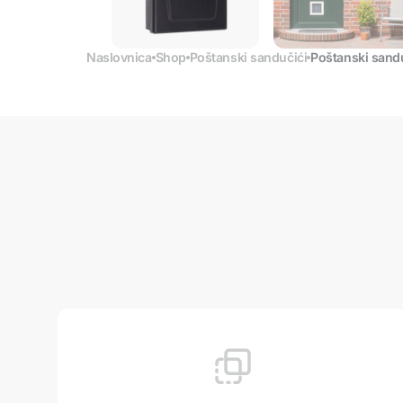
Naslovnica
Shop
Poštanski sandučići
Poštanski sandu