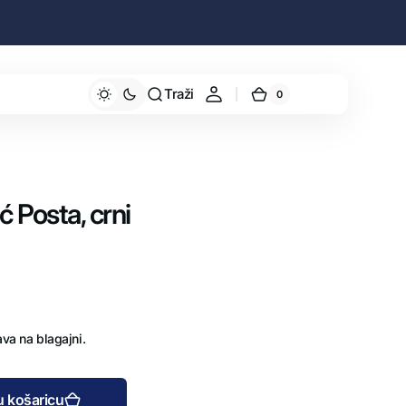
Traži
0
0
Košarica
stavke
 Posta, crni
va na blagajni.
u košaricu