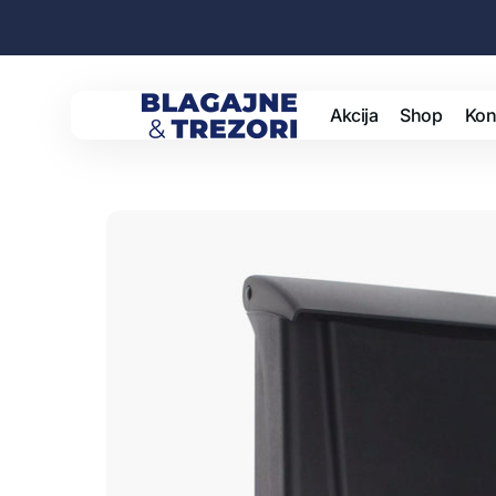
Preskoči
na
sadržaj
Akcija
Shop
Kon
Blagajne
i
trezori
Sefo
Goto
Pošt
Spre