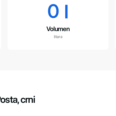
0
 l
Volumen
litara
sta, crni