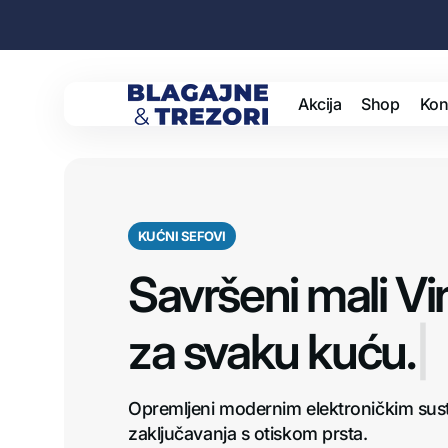
Preskoči
na
sadržaj
Akcija
Shop
Kon
Blagajne
i
Sefo
trezori
KUĆNI SEFOVI
Goto
Savršeni mali Vi
Pošt
za
s
v
|
Spre
Opremljeni modernim elektroničkim su
zaključavanja s otiskom prsta.