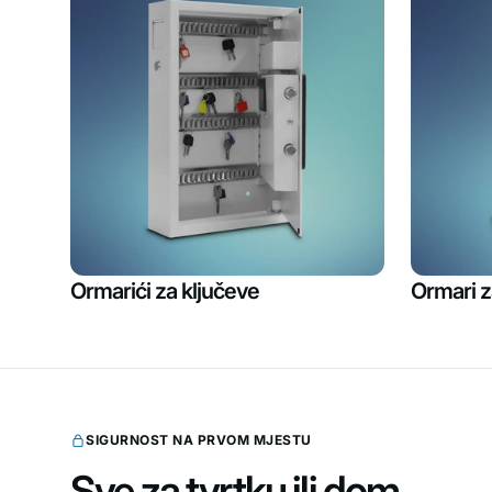
Ormarići za ključeve
Ormari 
SIGURNOST NA PRVOM MJESTU
Sve za
tvrtku ili dom