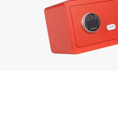
ri za oružje
uredski
ormari
Vatrootporne
kutije
lo
Dodatna
oprema