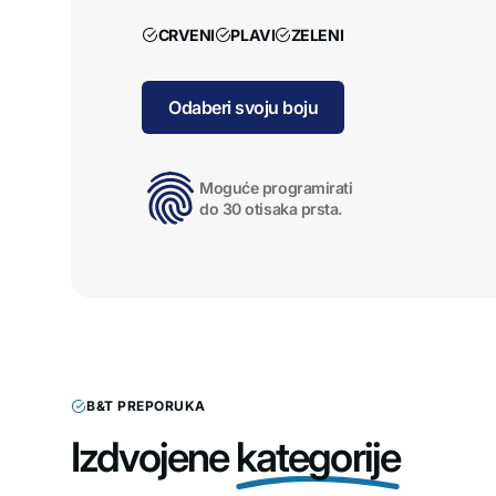
Orma
CRVENI
PLAVI
ZELENI
Osta
Odaberi svoju boju
Moguće programirati
do 30 otisaka prsta.
B&T PREPORUKA
Izdvojene
kategorije