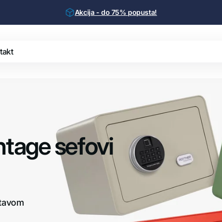
Akcija - do 75% popusta!
takt
Sigurnosni
Prikaži sve
vi
sefovi
Vatrootporni
sefovi
Hotelski
vinsko poslovanje
sefovi
ntage sefovi
Kućni sefovi
anski sandučići
Uredski
sefovi
Ugradbeni
sefovi
manje ključeva
Depozitni
stavom
sefovi
Metalni