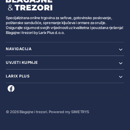
Specijalizirana online trgovina za sefove, gotovinsko poslovanje,
poštanske sandučiće, spremanje ključeva i ormare za oružje.
Osigurajte sigurnost svojih vrijednosti uz kvalitetna i pouzdana rješenja!
Blagajne i trezori by Larix Plus d.o.o.
NAVIGACIJA
UVJETI KUPNJE
LARIX PLUS
Translation
missing:
hr.general.social.links.facebook
© 2026
Blagajne i trezori
.
Powered my
SIMETRYS