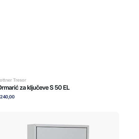
obavljač:
ottner Tresor
rmarić za ključeve S 50 EL
edovna
240,00
ijena
rmarić
a
ljučeve