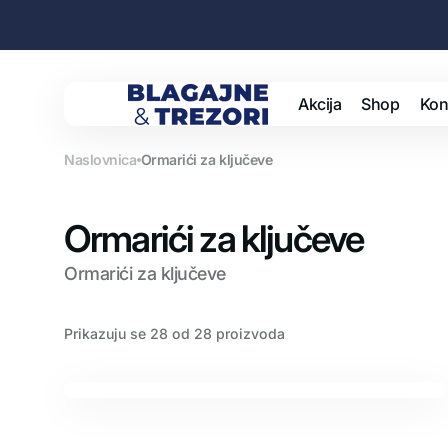
Preskoči
na
sadržaj
Akcija
Shop
Kon
Blagajne
i
trezori
Naslovnica
Ormarići za ključeve
Sefo
Kolekcija:
Ormarići za ključeve
Goto
Ormarići za ključeve
Pošt
Prikazuju se 28 od 28 proizvoda
Spre