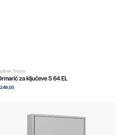
obavljač:
ottner Tresor
rmarić za ključeve S 64 EL
edovna
249,00
ijena
rmarić
a
ljučeve
00
L