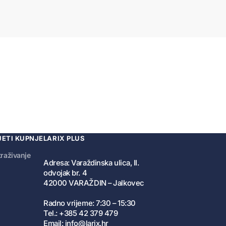
JETI KUPNJE
LARIX PLUS
traživanje
Adresa: Varaždinska ulica, II.
odvojak br. 4
42000 VARAŽDIN – Jalkovec
Radno vrijeme: 7:30 – 15:30
Tel.: +385 42 379 479
Email: info@larix.hr