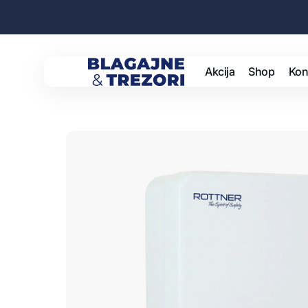
Preskoči
na
sadržaj
Akcija
Shop
Kon
Blagajne
i
trezori
Sefo
Goto
Pošt
Spre