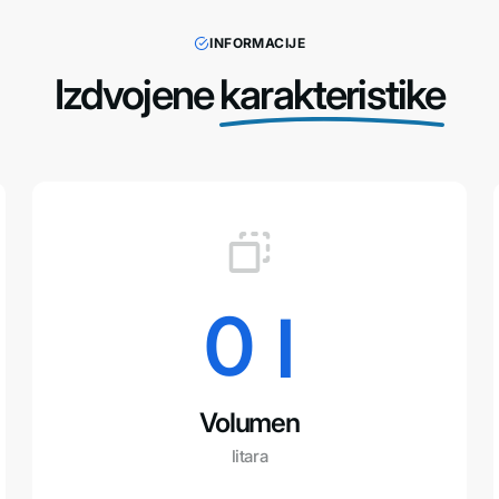
INFORMACIJE
Izdvojene
karakteristike
0
 l
Volumen
litara